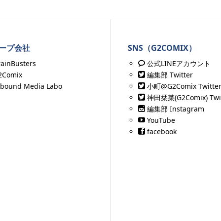
ープ会社
SNS（G2COMIX）
rainBusters
公式LINEアカウント
2Comix
編集部 Twitter
nbound Media Labo
小町@G2Comix Twitte
神田栞菜(G2Comix) Twit
編集部 Instagram
YouTube
facebook